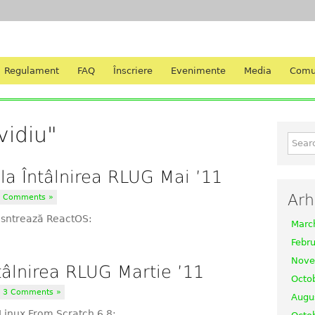
Regulament
FAQ
Înscriere
Evenimente
Media
Comu
vidiu"
la Întâlnirea RLUG Mai ’11
Arh
 Comments »
osntrează ReactOS:
Marc
Febr
Nove
tâlnirea RLUG Martie ’11
Octo
|
3 Comments »
Augu
Linux From Scratch 6.8: