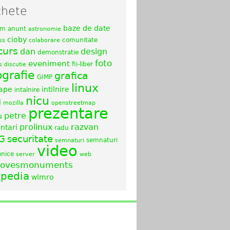
chete
baze de date
sm
anunt
astronomie
cioby
comunitate
ss
colaborare
curs
dan
design
demonstratie
foto
eveniment
fii-liber
s
discutie
ografie
grafica
GIMP
linux
cape
intilnire
intalnire
nicu
i
mozilla
openstreetmap
prezentare
petre
u
prolinux
razvan
ntari
radu
G
securitate
semnaturi
semnaturi
video
onice
server
web
ilovesmonuments
ipedia
wlmro