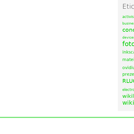
Eti
activi
busine
con
device
fot
inks
mate
ovidi
preze
RLU
electr
wik
wik