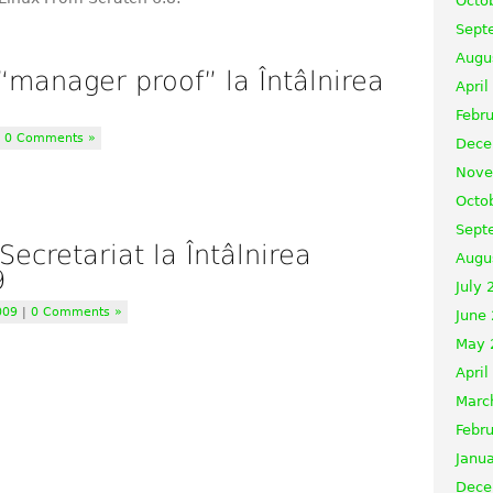
Octo
Sept
Augu
“manager proof” la Întâlnirea
April
Febr
|
0 Comments »
Dece
Nove
Octo
Sept
Secretariat la Întâlnirea
Augu
9
July 
009
|
0 Comments »
June
May 
April
Marc
Febr
Janu
Dece