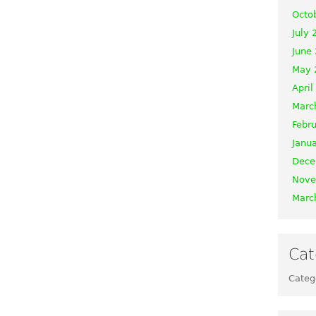
Octo
July 
June
May 
April
Marc
Febr
Janu
Dece
Nove
Marc
Cat
Categ