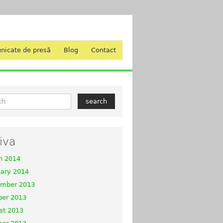
nicate de presă
Blog
Contact
iva
h 2014
uary 2014
mber 2013
ber 2013
st 2013