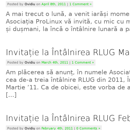
Posted by
Ovidiu
on
April 8th, 2011
|
1 Comment »
A mai trecut o lună, a venit iarăși mome
Asociația ProLinux vă invită, cu mic cu 
și dușmani, la încă o întâlnire lunară a p
Invitație la Întâlnirea RLUG Ma
Posted by
Ovidiu
on
March 4th, 2011
|
1 Comment »
Am plăcerea să anunț, în numele Asociaț
cea de-a treia întâlnire RLUG din 2011, 
Martie ’11. Ca de obicei, este vorba de a 
[…]
Invitație la Întâlnirea RLUG Fe
Posted by
Ovidiu
on
February 4th, 2011
|
0 Comments »