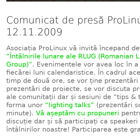
Comunicat de presă ProLin
12.11.2009
Asociația ProLinux vă invită începand de
“Întâlnirile lunare ale RLUG (Romanian 
Group)”
. Evenimentele vor avea loc în a
fiecărei luni calendaristice. În cadrul ace
timp de două ore, se vor ține prezentări
prezentări de proiecte, se vor discuta 
ale comunitații dar și sesiuni de “tips & 
forma unor
“lighting talks”
(prezentări s
minute).
Vă așeptăm cu propuneri
pentr
discuție dar și să participați ca speakeri
întâlnirilor noastre! Participarea este gra