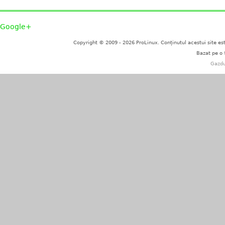
Google+
Copyright © 2009 - 2026 ProLinux. Conținutul acestui site es
Bazat pe o
Gazdu